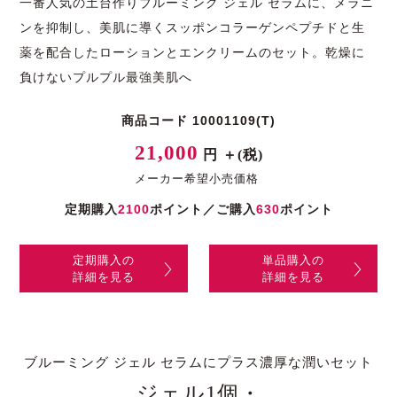
一番人気の土台作りブルーミング ジェル セラムに、メラニ
ンを抑制し、美肌に導くスッポンコラーゲンペプチドと生
薬を配合したローションとエンクリームのセット。乾燥に
負けないプルプル最強美肌へ
商品コード 10001109(T)
21,000
円 ＋(税)
メーカー希望小売価格
定期購入
2100
ポイント／ご購入
630
ポイント
定期購入の
単品購入の
詳細を見る
詳細を見る
ブルーミング ジェル セラムにプラス濃厚な潤いセット
ジェル1個・