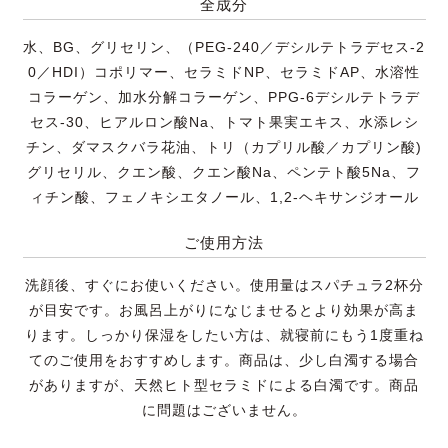
全成分
水、BG、グリセリン、（PEG-240／デシルテトラデセス-2
0／HDI）コポリマー、セラミドNP、セラミドAP、水溶性
コラーゲン、加水分解コラーゲン、PPG-6デシルテトラデ
セス-30、ヒアルロン酸Na、トマト果実エキス、水添レシ
チン、ダマスクバラ花油、トリ（カプリル酸／カプリン酸)
グリセリル、クエン酸、クエン酸Na、ペンテト酸5Na、フ
ィチン酸、フェノキシエタノール、1,2-ヘキサンジオール
ご使用方法
洗顔後、すぐにお使いください。使用量はスパチュラ2杯分
が目安です。お風呂上がりになじませるとより効果が高ま
ります。しっかり保湿をしたい方は、就寝前にもう1度重ね
てのご使用をおすすめします。商品は、少し白濁する場合
がありますが、天然ヒト型セラミドによる白濁です。商品
に問題はございません。